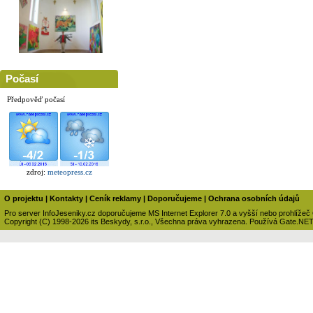
Počasí
Předpověď počasí
zdroj:
meteopress.cz
O projektu
|
Kontakty
|
Ceník reklamy
|
Doporučujeme
|
Ochrana osobních údajů
Pro server InfoJeseniky.cz doporučujeme MS Internet Explorer 7.0 a vyšší nebo prohlížeč
Copyright (C) 1998-2026 its Beskydy, s.r.o., Všechna práva vyhrazena. Používá Gate.NE