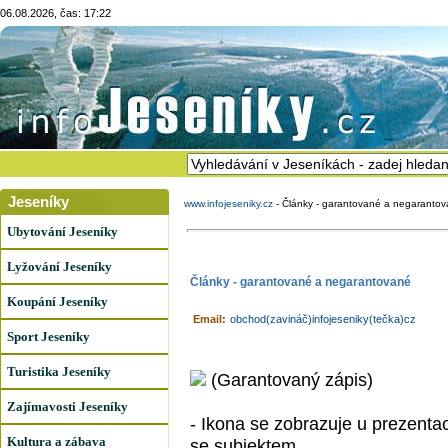
06.08.2026, čas: 17:22
Jeseníky
www.infojeseniky.cz
-
Články - garantované a negaranto
Ubytování Jeseníky
Lyžování Jeseníky
Články - garantované a negarantované
Koupání Jeseníky
Email:
obchod(zavináč)infojeseniky(tečka)cz
Sport Jeseníky
Turistika Jeseníky
(Garantovaný zápis)
Zajímavosti Jeseníky
- Ikona se zobrazuje u prezenta
Kultura a zábava
se subjektem.